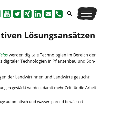
va­ti­ven Lösungsansätzen
felds
wer­den digi­ta­le Tech­no­lo­gien im Bereich der
digi­ta­ler Tech­no­lo­gien in Pflan­zen­bau und Son­
­gen der Land­wir­tin­nen und Land­wir­te gesucht:
ösun­gen gestärkt wer­den, damit mehr Zeit für die Arbeit
ä­ge auto­ma­tisch und was­ser­spa­rend bewäs­sert