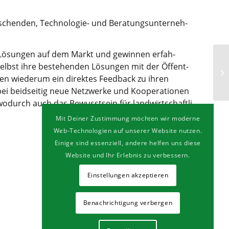
schen­den, Tech­no­lo­gie- und Bera­tungs­un­ter­neh­
hen Lösun­gen auf dem Markt und gewin­nen erfah­
e selbst ihre bestehen­den Lösun­gen mit der Öffent­
nen wie­der­um ein direk­tes Feed­back zu ihren
ei beid­sei­tig neue Netz­wer­ke und Koope­ra­tio­nen
 wodurch auch das Bewusst­sein für land­wirt­schaft­li­
Mit Deiner Zustimmung möchten wir moderne
Web-Technologien auf unserer Website nutzen.
Einige sind essenziell, andere helfen uns diese
Website und Ihr Erlebnis zu verbessern.
Einstellungen akzeptieren
Benachrichtigung verbergen