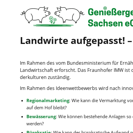
Land­wir­te auf­ge­passt!
Im Rah­men des vom Bun­des­mi­nis­te­ri­um für Ernäh
Land­wirt­schaft erforscht. Das Fraun­ho­fer IMW ist d
der­kul­tu­ren zuständig.
Im Rah­men des Ideen­wett­be­werbs wird nach inno­va­t
Regio­nal­mar­ke­ting
: Wie kann die Ver­mark­tung von
auf dem Hof bleibt?
Bewäs­se­rung
: Wie kön­nen bestehen­de Anla­gen so e
werden?
Büro­kra­tie
: Wie kann der büro­kra­ti­sche Auf­wand 