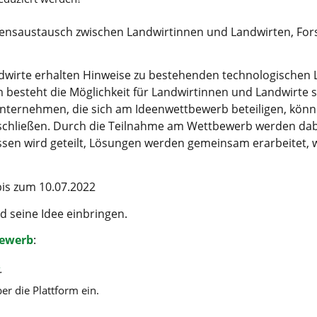
ens­aus­tausch zwi­schen Land­wir­tin­nen und Land­wir­ten, For­
nd­wir­te erhal­ten Hin­wei­se zu bestehen­den tech­no­lo­gi­sc
 besteht die Mög­lich­keit für Land­wir­tin­nen und Land­wir­t
Unter­neh­men, die sich am Ideen­wett­be­werb betei­li­gen, kön­
erschlie­ßen. Durch die Teil­nah­me am Wett­be­werb wer­den dab
is­sen wird geteilt, Lösun­gen wer­den gemein­sam erar­bei­tet,
h bis zum 10.07.2022
nd sei­ne Idee einbringen.
e­werb
:
.
ber die Platt­form ein.