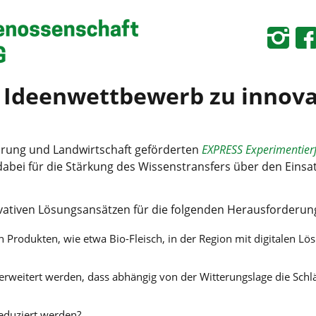
 – Ideen­wett­be­werb zu inno­
­rung und Land­wirt­schaft geför­der­ten
EXPRESS Expe­ri­men­tier­
abei für die Stär­kung des Wis­sens­trans­fers über den Ein­satz 
i­ven Lösungs­an­sät­zen für die fol­gen­den Her­aus­for­de­run
 Pro­duk­ten, wie etwa Bio-Fleisch, in der Regi­on mit digi­ta­len L
rwei­tert wer­den, dass abhän­gig von der Wit­te­rungs­la­ge die Schl
redu­ziert werden?