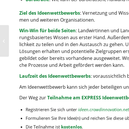
Ziel des Ideen­wett­be­werbs
: Ver­net­zung und Wis­s
men und wei­te­ren Organisationen.
Win-Win für bei­de Sei­ten
: Land­wir­tin­nen und La
rungs­ba­sier­tes Wis­sen aus ers­ter Hand. Außer­dem
News rund um den
Genuss
lich­keit zu tei­len und in den Aus­tausch zu gehen. 
Lösun­gen erhal­ten und poten­ti­el­le Ziel­grup­pen 
gebil­det oder bereits vor­han­de­ne aus­ge­wei­tet. W
che Pro­zes­se und Arbeit geför­dert wer­den kann.
Lauf­zeit des Ideen­wett­be­werbs
: vor­aus­sicht­lic
Am Ideen­wett­be­werb kann sich jeder betei­li­gen u
Der Weg zur
Teil­nah­me am EXPRESS Ideen­wett­b
Regis­trie­ren Sie sich unter
ideen.crowdinnovation.net
For­mu­lie­ren Sie Ihre Idee(n) und rei­chen Sie die­se ü
Die Teil­nah­me ist
kos­ten­los
.