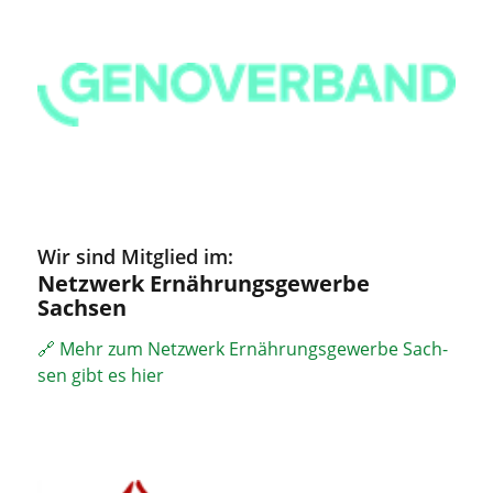
Wir sind Mit­glied im:
Netz­werk Ernäh­rungs
gewer­be
Sachsen
🔗 Mehr zum Netz­werk Ernäh­rungs­ge­wer­be Sach­
sen gibt es hier