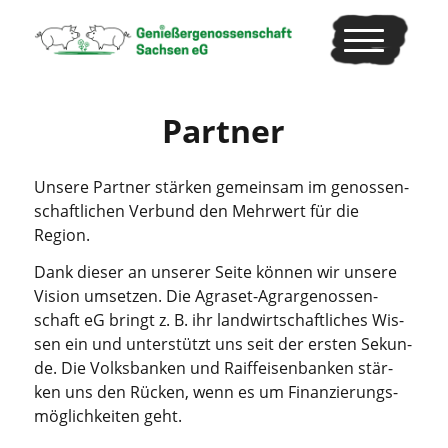
Part­ner
Unse­re Part­ner stär­ken gemein­sam im genos­sen­
schaft­li­chen Ver­bund den Mehr­wert für die
Region.
Dank die­ser an unse­rer Sei­te kön­nen wir unse­re
Visi­on umset­zen. Die Agra­set-Agrar­ge­nos­sen­
schaft eG bringt z. B. ihr land­wirt­schaft­li­ches Wis­
sen ein und unter­stützt uns seit der ers­ten Sekun­
de. Die Volks­ban­ken und Raiff­ei­sen­ban­ken stär­
ken uns den Rücken, wenn es um Finan­zie­rungs­
mög­lich­kei­ten geht.