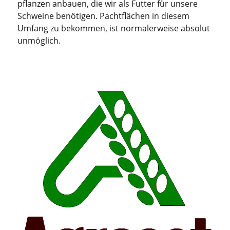
pflan­zen anbau­en, die wir als Fut­ter für unse­re
Schwei­ne benö­ti­gen. Pacht­flä­chen in die­sem
Umfang zu bekom­men, ist nor­ma­ler­wei­se abso­lut
unmöglich.