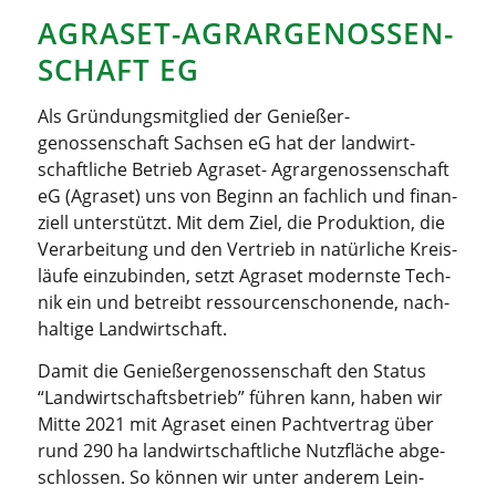
AGRA­SET-AGRAR­GE­NOS­SEN­
SCHAFT EG
Als Grün­dungs­mit­glied der Genießer­
genossenschaft Sach­sen eG hat der land­wirt­
schaft­li­che Betrieb Agra­set- Agrar­ge­nos­sen­schaft
eG (Agra­set) uns von Beginn an fach­lich und finan­
zi­ell unter­stützt. Mit dem Ziel, die Pro­duk­ti­on, die
Ver­ar­bei­tung und den Ver­trieb in natür­li­che Kreis­
läu­fe ein­zu­bin­den, setzt Agra­set moderns­te Tech­
nik ein und betreibt res­sour­cen­scho­nen­de, nach­
hal­ti­ge Landwirtschaft.
Damit die Genießer­genossenschaft den Sta­tus
“Land­wirt­schafts­be­trieb” füh­ren kann, haben wir
Mit­te 2021 mit Agra­set einen Pacht­ver­trag über
rund 290 ha land­wirt­schaft­li­che Nutz­flä­che abge­
schlos­sen. So kön­nen wir unter ande­rem Lein­