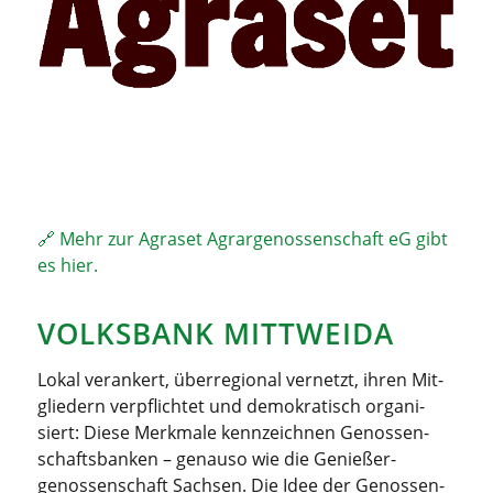
🔗 Mehr zur Agra­set Agrar­ge­nos­sen­schaft eG gibt
es hier.
VOLKS­BANK MITTWEIDA
Lokal ver­an­kert, über­re­gio­nal ver­netzt, ihren Mit­
glie­dern ver­pflich­tet und demo­kra­tisch orga­ni­
siert: Die­se Merk­ma­le kenn­zeich­nen Genos­sen­
schafts­ban­ken – genau­so wie die Genießer­
genossenschaft Sach­sen. Die Idee der Genos­sen­