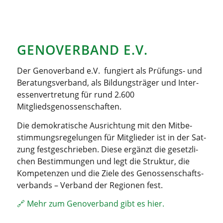
GENO­VER­BAND E.V.
Der Geno­ver­band e.V. fun­giert als Prü­fungs- und
Bera­tungs­ver­band, als Bil­dungs­trä­ger und Inter­
es­sen­ver­tre­tung für rund 2.600
Mitgliedsgenossenschaften.
Die demo­kra­ti­sche Aus­rich­tung mit den Mit­be­
stim­mungs­re­ge­lun­gen für Mit­glie­der ist in der Sat­
zung fest­ge­schrie­ben. Die­se ergänzt die gesetz­li­
chen Bestim­mun­gen und legt die Struk­tur, die
Kom­pe­ten­zen und die Zie­le des Genos­sen­schafts­
ver­bands – Ver­band der Regio­nen fest.
🔗 Mehr zum Geno­ver­band gibt es hier.