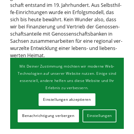
schaft ent­stand im 19. Jahr­hun­dert. Aus Selbst­hil­
fe-Ein­rich­tun­gen wur­de ein Erfolgs­mo­dell, das
sich bis heu­te bewährt. Kein Wun­der also, dass
wir bei Finan­zie­rung und Ver­trieb der Genos­sen­
schafts­an­tei­le mit Genos­sen­schafts­ban­ken in
Sach­sen zusam­men­ar­bei­ten für eine regio­nal ver­
wur­zel­te Ent­wick­lung einer lebens- und lie­bens­
wer­ten Heimat.
🔗 Mehr zur Volks­bank Mitt­wei­da gibt es hier.
Mit Deiner Zustimmung möchten wir moderne Web-
Technologien auf unserer Website nutzen. Einige sind
essenziell, andere helfen uns diese Website und Ihr
Erlebnis zu verbessern.
Einstellungen akzeptieren
Benachrichtigung verbergen
Einstellungen